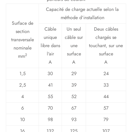
Capacité de charge actuelle selon la
méthode d'installation
Surface de
Câble
Un seul
Deux câbles
section
unique
câble sur
chargés se
transversale
libre dans
une
touchant, sur une
nominale
l'air
surface
surface
2
mm
A
A
A
1,5
30
29
24
2,5
41
39
33
4
55
52
44
6
70
67
57
10
98
93
79
16
132
125
107