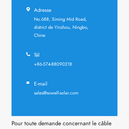
Adresse

No.688, Siming Mid Road,
district de Yinzhou, Ningbo,
Chine
Tél

+86-574-88090218
E-mail

sales@sowell-solar.com
Pour toute demande concernant le câble