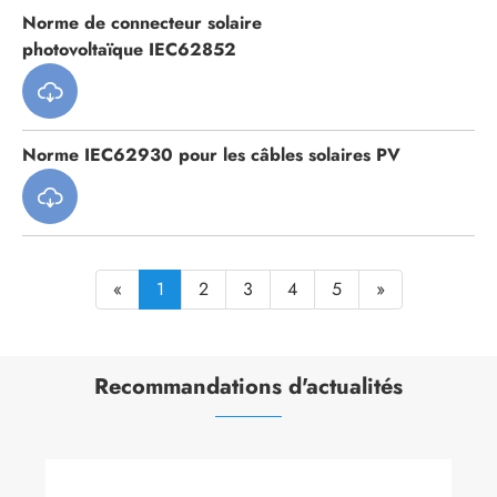
Norme de connecteur solaire
photovoltaïque IEC62852

Norme IEC62930 pour les câbles solaires PV

«
1
2
3
4
5
»
Recommandations d'actualités