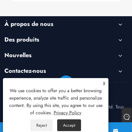
À propos de nous
Des produits
Nouvelles
Contactez-nous
X
We use cookies to offer you a better browsing
Links
Sitemap
RSS
XML
Privacy Policy
experience, analyze site traffic and personalize
content. By using this site, you agree to our use
Copyright © 2023 Zhejiang Sowell Electric Co., Ltd. Tous
of cookies.
Privacy Policy
droits réservés.
Reject
Accept



